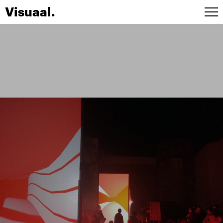
Visuaal.
Artistes
Stage design
Installations
Live A/V
Agenda
Contact
ENG