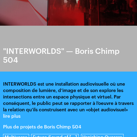
"INTERWORLDS" —
Boris Chimp
504
INTERWORLDS est une installation audiovisuelle où une
composition de lumière, d’image et de son explore les
intersections entre un espace physique et virtuel. Par
conséquent, le public peut se rapporter à l’oeuvre à travers
la relation qu’ils construisent avec un «objet audiovisuel»
en mouvement.
lire plus
InterWorlds a pour but de faire réfléchir le public sur la
Plus de projets de
Boris Chimp 504
relation que nous avons actuellement entre le réel et le(s)
monde(s) virtuel(s) et à quel point ce dernier est présent