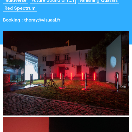
Multiverse
Future Sound of […]
Vanishing Quasars
dans nos vies. InterWorlds peut être compris comme un
Red Spectrum
portail vers et à destination d’autres mondes, une fine ligne
entre le réel et le virtuel, une synchronicité entre cet
Booking :
thomy@visuaal.fr
univers et [d’autres] mondes parallèles.