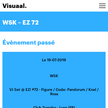
Visuaal.
Artistes
WSK – EZ 72
Stage design
Installations
Live A/V
Évènement passé
Agenda
Contact
Le 19-07-2019
ENG
WSK
VJ Set
@
EZ! #72 - Figure / Code: Pandorum / Knel /
Ross
Club Transbo - Lyon (FR)