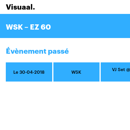
Visuaal.
WSK – EZ 60
Évènement passé
VJ Set
Le 30-04-2018
WSK